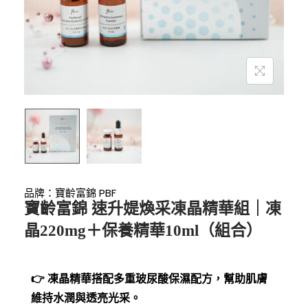
品牌：
寶齡富錦 PBF
寶齡富錦 速升媞煥采凍晶精華組｜凍
晶220mg＋保養精華10ml（組合）
👉 凍晶精華搭配多重玻尿酸保濕配方，幫助肌膚
維持水潤與透亮光采。