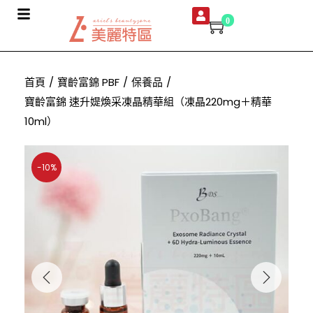
0
首頁
/
寶齡富錦 PBF
/
保養品
/
寶齡富錦 速升媞煥采凍晶精華組（凍晶220mg＋精華
10ml）
-10%