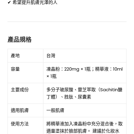
✔ 希望提升肌膚光澤的人
產品規格
產地
台灣
容量
凍晶粉：220mg × 1瓶；精華液：10ml
× 1瓶
主要成份
多分子玻尿酸、靈芝萃取（Sachitin醣
丁體）、胜肽、尿囊素
適用肌膚
一般肌膚
使用方法
將精華液加入凍晶粉中充分混合後，取
適量塗抹於臉部肌膚。 建議於化妝水