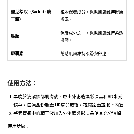
植物保養成分，幫助肌膚維持健康
靈芝萃取（Sachitin醣
膚況。
丁體）
保養成分之一，幫助肌膚維持柔嫩
胜肽
膚觸。
幫助肌膚維持柔滑與舒適。
尿囊素
使用方法：
早晚於清潔臉部肌膚後，取出外泌體煥彩凍晶和6D水光
精華，由凍晶粉瓶蓋 UP處開啟後，拉開鋁蓋並取下內塞
將滴管瓶中的精華液加入外泌體煥彩凍晶使其充分溶解
使用步驟：