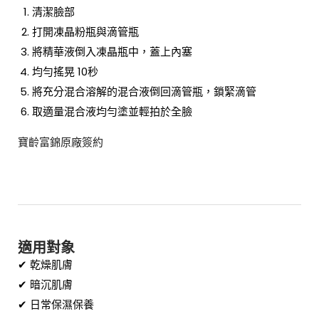
清潔臉部
打開凍晶粉瓶與滴管瓶
將精華液倒入凍晶瓶中，蓋上內塞
均勻搖晃 10秒
將充分混合溶解的混合液倒回滴管瓶，鎖緊滴管
取適量混合液均勻塗並輕拍於全臉
寶齡富錦原廠簽約
適用對象
✔ 乾燥肌膚
✔ 暗沉肌膚
✔ 日常保濕保養