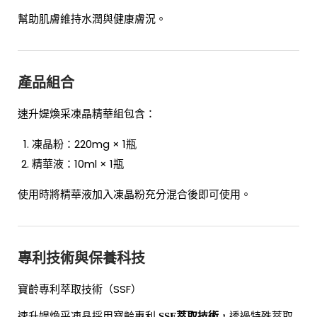
幫助肌膚維持水潤與健康膚況。
產品組合
速升媞煥采凍晶精華組包含：
凍晶粉：220mg × 1瓶
精華液：10ml × 1瓶
使用時將精華液加入凍晶粉充分混合後即可使用。
專利技術與保養科技
寶齡專利萃取技術（SSF）
速升媞煥采凍晶採用寶齡專利
，透過特殊萃取
SSF萃取技術