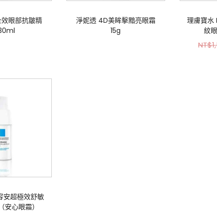
全效眼部抗皺精
淨妮透 4D美眸擊黯亮眼霜
理膚寶水
30ml
15g
紋眼
NT$
1
容安超極效舒敏
l（安心眼霜）