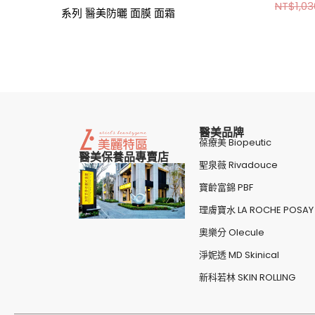
NT$
1,03
系列
醫美防曬
面膜
面霜
醫美品牌
葆療美 Biopeutic
醫美保養品專賣店
聖泉薇 Rivadouce
寶齡富錦 PBF
理膚寶水 LA ROCHE POSAY
奧樂分 Olecule
淨妮透 MD Skinical
新科若林 SKIN ROLLING