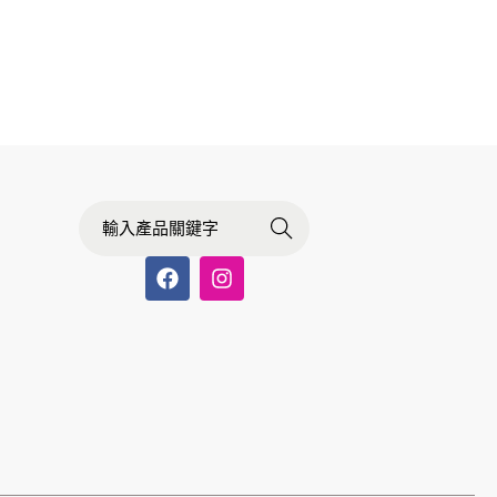
Searc
h