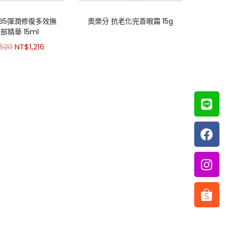
 B5彈潤修復多效撫
奧樂分 抗老化完善眼霜 15g
部精華 15ml
,520
NT$
1,216