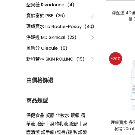
聖泉薇 Rivadouce
(4)
淨妮透 4D
寶齡富錦 PBF
(26)
華 
理膚寶水 La Roche-Posay
(40)
淨妮透 MD Skinical
(22)
奧樂分 Olecule
(6)
新科若林 SKIN ROLLING
(19)
-20%
由價格篩選
商品類型
保健食品
凝膠
化妝水
眼霜
精
理膚寶水 多
華液
臉部｜身體乳液
臉部｜身
眼霜 20m
體清潔
護手霜/護唇/睫毛
護髮