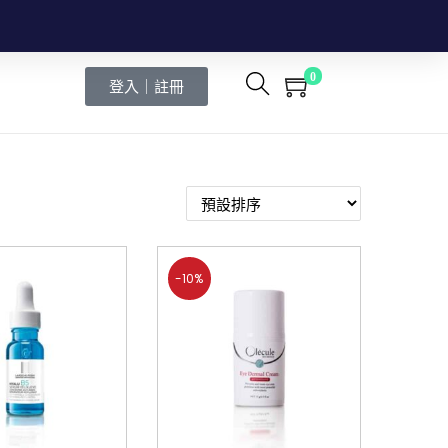
0
登入｜註冊
-10%