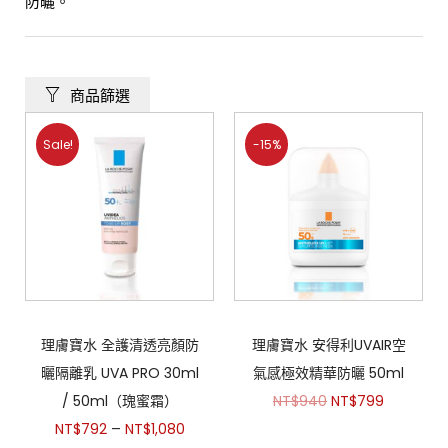
防曬。
商品篩選
Sale!
-15%
理膚寶水 全護清透亮顏防
理膚寶水 安得利UVAIR空
曬隔離乳 UVA PRO 30ml
氣感極效精華防曬 50ml
/ 50ml（瑰蜜霜）
NT$
940
NT$
799
–
NT$
792
NT$
1,080