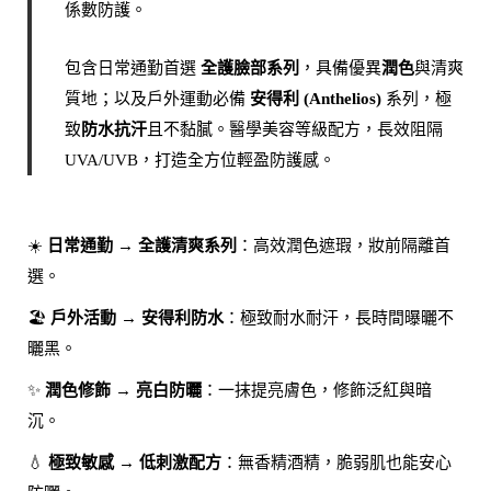
係數防護。
包含日常通勤首選
全護臉部系列
，具備優異
潤色
與清爽
質地；以及戶外運動必備
安得利 (Anthelios)
系列，極
致
防水抗汗
且不黏膩。醫學美容等級配方，長效阻隔
UVA/UVB，打造全方位輕盈防護感。
☀️
→
：高效潤色遮瑕，妝前隔離首
日常通勤
全護清爽系列
選。
🏖️
→
：極致耐水耐汗，長時間曝曬不
戶外活動
安得利防水
曬黑。
✨
→
：一抹提亮膚色，修飾泛紅與暗
潤色修飾
亮白防曬
沉。
💧
→
：無香精酒精，脆弱肌也能安心
極致敏感
低刺激配方