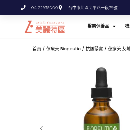
04-22935000
台中市北區北平路一段79號
醫美保養品
機
首頁
/
葆療美 Biopeutic
/
抗皺緊實
/
葆療美 艾地苯