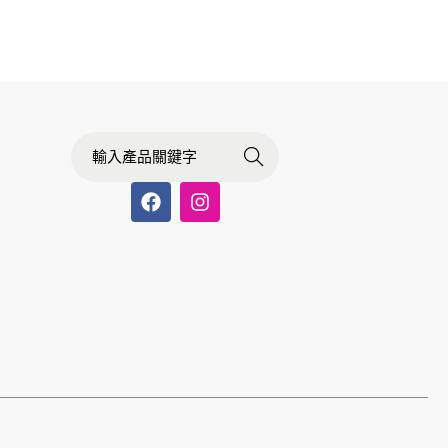
Searc
h