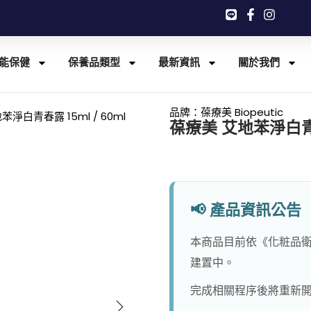
能保健
保養品類型
最新資訊
關於我們
品牌：
葆療美 Biopeutic
淨白青春露 15ml / 60ml
葆療美 艾地苯淨白青春露
📢 產品資訊公告
本商品目前依《化粧品衛
建置中。
完成相關程序後將重新