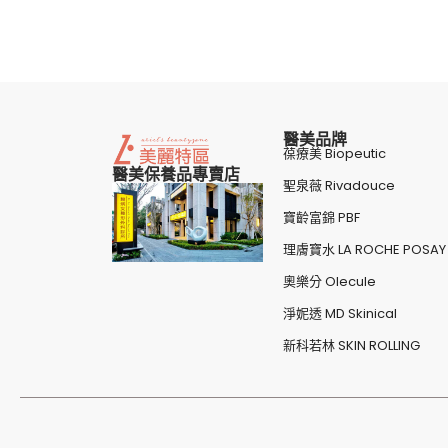
醫美品牌
葆療美 Biopeutic
醫美保養品專賣店
聖泉薇 Rivadouce
寶齡富錦 PBF
理膚寶水 LA ROCHE POSAY
奧樂分 Olecule
淨妮透 MD Skinical
新科若林 SKIN ROLLING