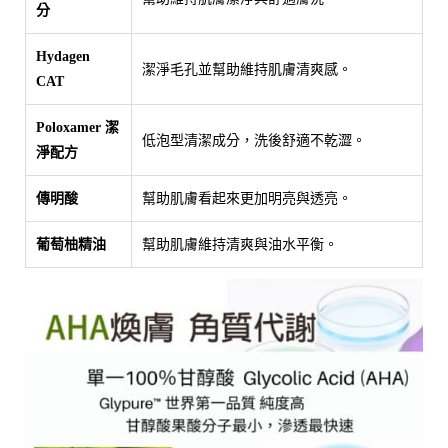
分
Hydagen
潔淨毛孔並幫助維持肌膚清爽感。
CAT
Poloxamer 潔
低泡型清潔成分，洗後舒適不乾澀。
淨配方
幫助肌膚看起來更加明亮與透亮。
傳明酸
幫助肌膚維持清爽與油水平衡。
葡萄柚精油