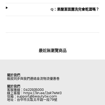
Q：果酸潔面露洗完會乾澀嗎？
最近無瀏覽商品
關於我們
蝦皮同步
與我們連絡
金流物流
優惠卷
關於我們
客服專線：0422935000
線上客服：https://lin.ee/2sR7MW3
信箱：support@beautytw.com
地址：台中市北區北平路一段79號