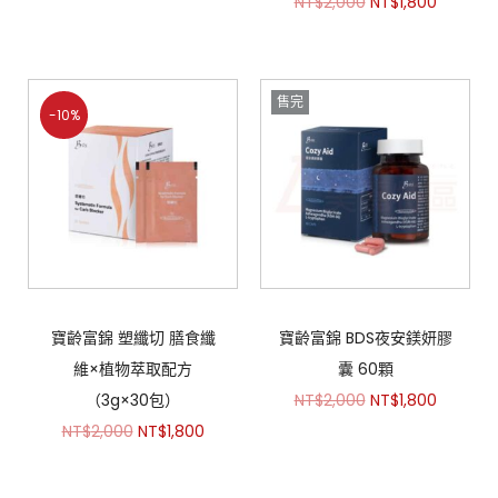
NT$
2,000
NT$
1,800
售完
-10%
寶齡富錦 塑纖切 膳食纖
寶齡富錦 BDS夜安鎂妍膠
維×植物萃取配方
囊 60顆
（3g×30包）
NT$
2,000
NT$
1,800
NT$
2,000
NT$
1,800