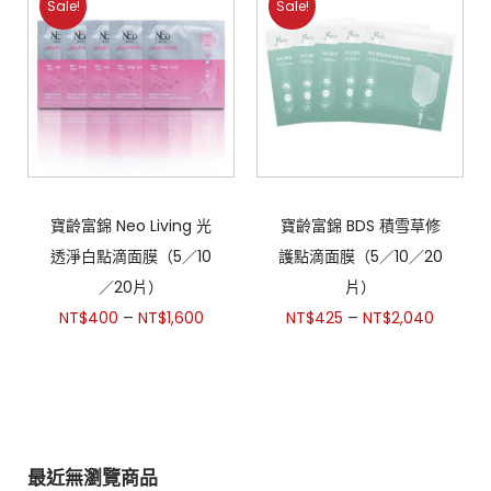
Sale!
Sale!
寶齡富錦 Neo Living 光
寶齡富錦 BDS 積雪草修
透淨白點滴面膜（5／10
護點滴面膜（5／10／20
／20片）
片）
–
–
NT$
400
NT$
1,600
NT$
425
NT$
2,040
最近無瀏覽商品