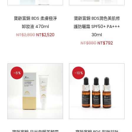
寶齡富錦 BDS 柔膚極淨
寶齡富錦 BDS潤色美肌修
卸妝液 470ml
護防曬霜 SPF50+ PA+++
NT$
2,800
NT$
2,520
30ml
NT$
880
NT$
792
-6%
-10%