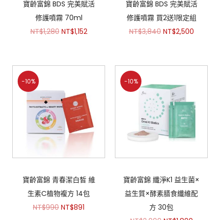
寶齡富錦 BDS 完美賦活
寶齡富錦 BDS 完美賦活
修護噴霧 70ml
修護噴霧 買2送1限定組
NT$
1,280
NT$
1,152
NT$
3,840
NT$
2,500
-10%
-10%
寶齡富錦 青春潔白皙 維
寶齡富錦 纖淨K1 益生菌×
生素C植物複方 14包
益生質×酵素膳食纖維配
NT$
990
NT$
891
方 30包