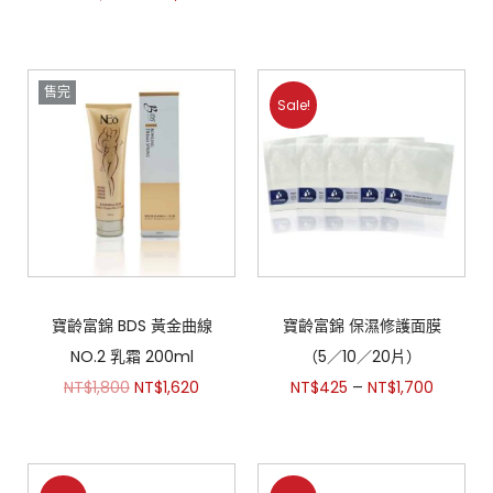
售完
Sale!
寶齡富錦 BDS 黃金曲線
寶齡富錦 保濕修護面膜
NO.2 乳霜 200ml
（5／10／20片）
–
NT$
1,800
NT$
1,620
NT$
425
NT$
1,700