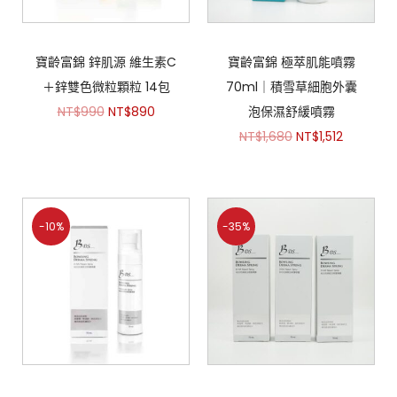
寶齡富錦 鋅肌源 維生素C
寶齡富錦 極萃肌能噴霧
＋鋅雙色微粒顆粒 14包
70ml｜積雪草細胞外囊
NT$
990
NT$
890
泡保濕舒緩噴霧
NT$
1,680
NT$
1,512
-10%
-35%