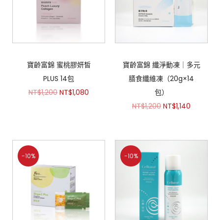
寶齡富錦 蜜桃膠妍皙
寶齡富錦 纖淨動凍｜多元
PLUS 14包
膳食纖維凍（20g×14
NT$
1,200
NT$
1,080
包）
NT$
1,200
NT$
1,140
-10%
-10%