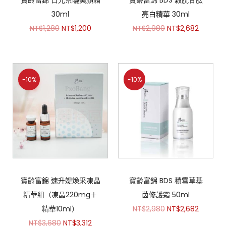
寶齡富錦 日光奈曬美顏霜
寶齡富錦 BDS 榖胱甘肽
30ml
亮白精華 30ml
NT$
1,280
NT$
1,200
NT$
2,980
NT$
2,682
-10%
-10%
寶齡富錦 速升媞煥采凍晶
寶齡富錦 BDS 積雪草基
精華組（凍晶220mg＋
茵修護霜 50ml
精華10ml）
NT$
2,980
NT$
2,682
NT$
3,680
NT$
3,312