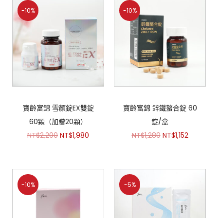
-10%
-10%
寶齡富錦 雪顏錠EX雙錠
寶齡富錦 鋅鐵螯合錠 60
60顆（加贈20顆）
錠/盒
NT$
2,200
NT$
1,980
NT$
1,280
NT$
1,152
-10%
-5%